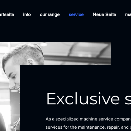
rtseite
info
our range
service
Neue Seite
ma
Exclusive 
As a specialized machine service compan
services for the maintenance, repair, and o