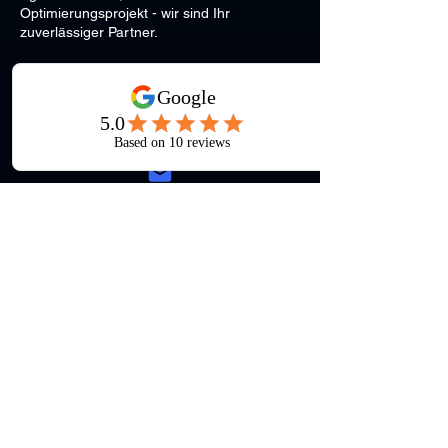
Optimierungsprojekt - wir sind Ihr
zuverlässiger Partner.
+49 7436 928 690 0
info@mtx-solutions.de
MTX Solutions GmbH & Co. KG
Goethestrasse 1
72364 Obernheim
ÖFFNUNGSZEITEN
Montag - Freitag: 08:00 - 17:00 Uhr